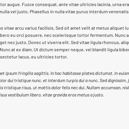
tor augue. Fusce consequat, ante vitae ultricies lacinia, urna er
s nulla vel justo. Phasellus in nulla vitae purus interdum venenatis
 vitae arcu varius facilisis. Sed sit amet velit at metus aliquet lu
ibero eu orci posuere, nec scelerisque tortor fermentum. Nunc a
get nec justo. Donec ut viverra elit. Sed vitae ligula rhoncus, aliq
. Nunc at ex diam. Ut dictum semper neque, vel blandit ligula bib
ectetur lacus, eu ultricies tortor.
t ipsum fringilla sagittis. In hac habitasse platea dictumst. In euis
olor dui tristique nunc, et interdum turpis dui a nunc. Sed dignissim,
is tristique risus, ut mattis dolor felis nec dui. Nullam accumsan, nis
sus vestibulum libero, vitae gravida eros metus a justo.