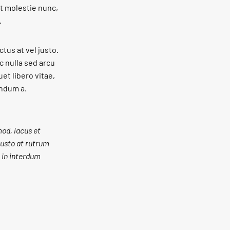
at molestie nunc,
.
ctus at vel justo.
c nulla sed arcu
uet libero vitae,
endum a.
mod, lacus et
 justo at rutrum
l in interdum