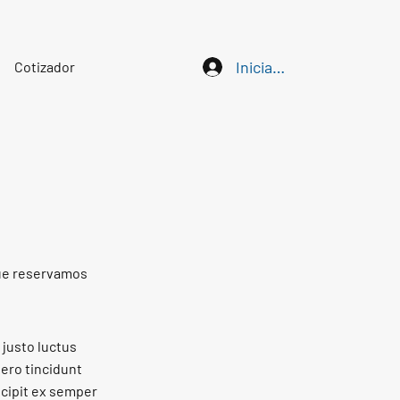
Iniciar sesión
Cotizador
que reservamos
 justo luctus
bero tincidunt
scipit ex semper