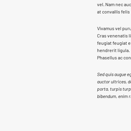
vel. Nam nec auc
at convallis feli
Vivamus vel purus
Cras venenatis l
feugiat feugiat e
hendrerit ligula
Phasellus ac cons
Sed quis augue ege
auctor ultrices, d
porta, turpis turp
bibendum, enim ri