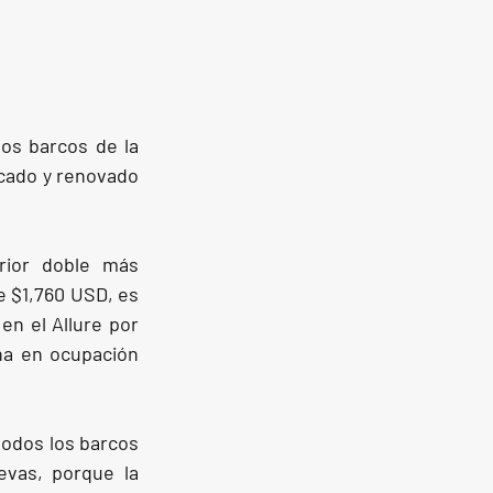
os barcos de la 
icado y renovado 
ior doble más 
 $1,760 USD, es 
n el Allure por 
na en ocupación 
todos los barcos 
vas, porque la 