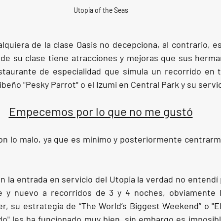
Utopia of the Seas
quiera de la clase Oasis no decepciona, al contrario, es
de su clase tiene atracciones y mejoras que sus herman
staurante de especialidad que simula un recorrido en tr
ibeño "Pesky Parrot" o el Izumi en Central Park y su servic
Empecemos por lo que no me gustó
n lo malo, ya que es mínimo y posteriormente centrarme 
 la entrada en servicio del Utopia la verdad no entendí 
 y nuevo a recorridos de 3 y 4 noches, obviamente l
er, su estrategia de “The World’s Biggest Weekend” o "E
" les ha funcionado muy bien, sin embargo es imposible